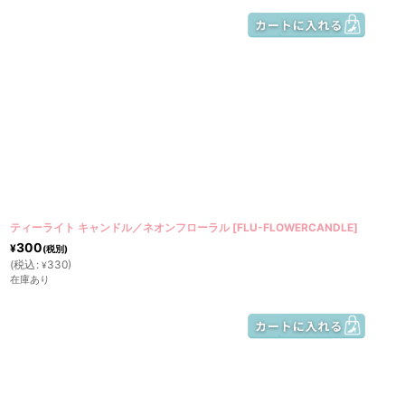
ティーライト キャンドル／ネオンフローラル
[
FLU-FLOWERCANDLE
]
300
¥
(税別)
(
税込
:
330
)
¥
在庫あり