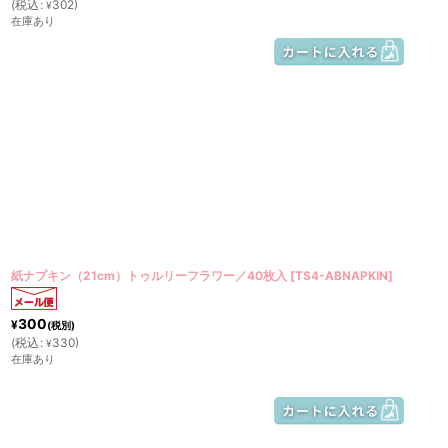
(
税込
:
302
)
¥
在庫あり
紙ナプキン（21cm）トゥルリーフラワー／40枚入
[
TS4-ABNAPKIN
]
300
¥
(税別)
(
税込
:
330
)
¥
在庫あり