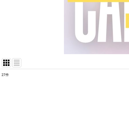
27
件
表示数
:
在庫あり
並び順
: