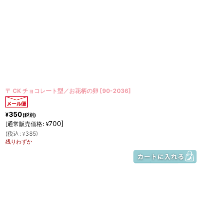
〒 CK チョコレート型／お花柄の卵
[
90-2036
]
350
¥
(税別)
700
]
[
通常販売価格
:
¥
(
税込
:
385
)
¥
残りわずか