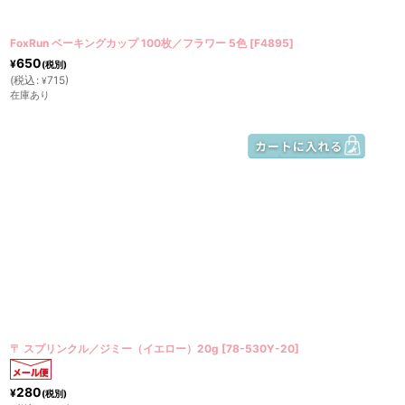
FoxRun ベーキングカップ 100枚／フラワー 5色
[
F4895
]
650
¥
(税別)
(
税込
:
715
)
¥
在庫あり
〒 スプリンクル／ジミー（イエロー）20g
[
78-530Y-20
]
280
¥
(税別)