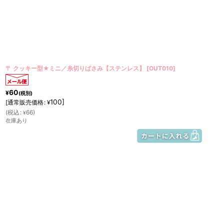
〒 クッキー型★ミニ／糸切りばさみ【ステンレス】
[
OUT010
]
60
¥
(税別)
100
]
[
通常販売価格
:
¥
(
税込
:
66
)
¥
在庫あり