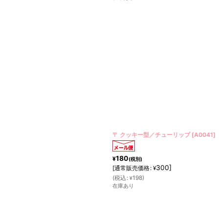
〒 クッキー型／チューリップ
[
A0041
]
180
¥
(税別)
300
]
[
通常販売価格
:
¥
(
税込
:
198
)
¥
在庫あり