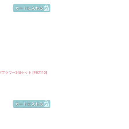
グフラワー3個セット
[
F67110
]