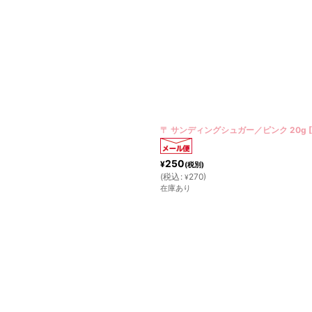
〒 サンディングシュガー／ピンク 20g
[
250
¥
(税別)
(
税込
:
270
)
¥
在庫あり