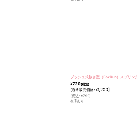
プッシュ式抜き型（FoxRun）スプリン
720
¥
(税別)
1,200
]
[
通常販売価格
:
¥
(
税込
:
792
)
¥
在庫あり