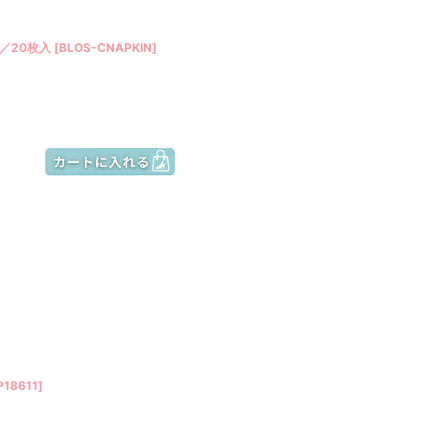
／20枚入
[
BLOS-CNAPKIN
]
P18611
]