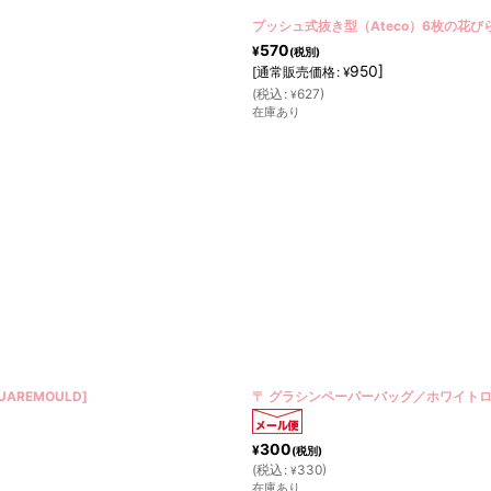
プッシュ式抜き型（Ateco）6枚の花び
570
¥
(税別)
950
]
[
通常販売価格
:
¥
(
税込
:
627
)
¥
在庫あり
QUAREMOULD
]
〒 グラシンペーパーバッグ／ホワイトロ
300
¥
(税別)
(
税込
:
330
)
¥
在庫あり