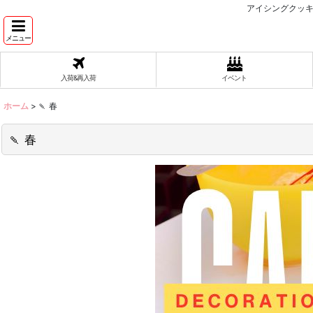
アイシングクッキ
メニュー
入荷&再入荷
イベント
ホーム
>
🍡 春
🍡 春