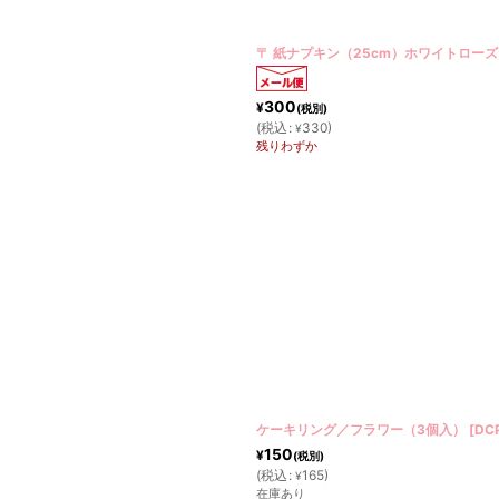
〒 紙ナプキン（25cm）ホワイトローズ
300
¥
(税別)
(
税込
:
330
)
¥
残りわずか
ケーキリング／フラワー（3個入）
[
DC
150
¥
(税別)
(
税込
:
165
)
¥
在庫あり