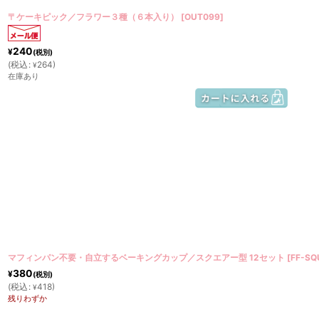
〒ケーキピック／フラワー３種（６本入り）
[
OUT099
]
240
¥
(税別)
(
税込
:
264
)
¥
在庫あり
マフィンパン不要・自立するベーキングカップ／スクエアー型 12セット
[
FF-S
380
¥
(税別)
(
税込
:
418
)
¥
残りわずか