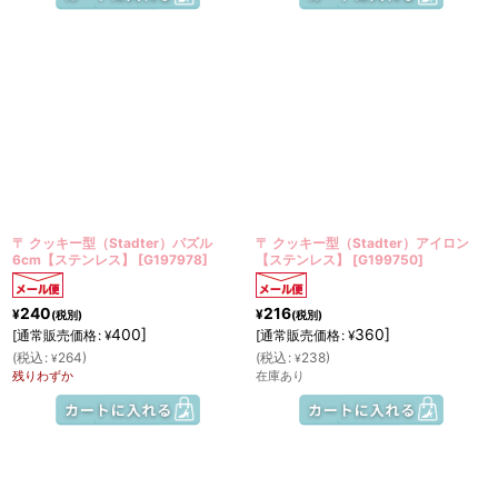
〒 クッキー型（Stadter）パズル
〒 クッキー型（Stadter）アイロン
6cm【ステンレス】
[
G197978
]
【ステンレス】
[
G199750
]
240
216
¥
¥
(税別)
(税別)
400
]
360
]
[
通常販売価格
:
[
通常販売価格
:
¥
¥
(
税込
:
264
)
(
税込
:
238
)
¥
¥
残りわずか
在庫あり