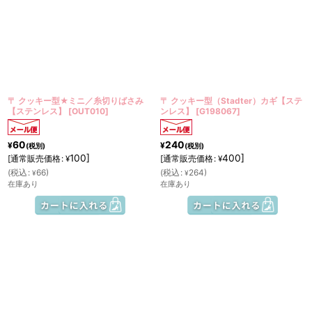
〒 クッキー型★ミニ／糸切りばさみ
〒 クッキー型（Stadter）カギ【ステ
【ステンレス】
[
OUT010
]
ンレス】
[
G198067
]
60
240
¥
¥
(税別)
(税別)
100
]
400
]
[
通常販売価格
:
[
通常販売価格
:
¥
¥
(
税込
:
66
)
(
税込
:
264
)
¥
¥
在庫あり
在庫あり