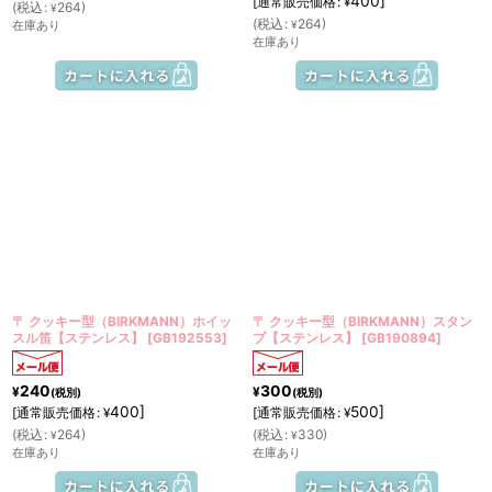
400
]
[
通常販売価格
:
¥
(
税込
:
264
)
¥
(
税込
:
264
)
在庫あり
¥
在庫あり
〒 クッキー型（BIRKMANN）ホイッ
〒 クッキー型（BIRKMANN）スタン
スル笛【ステンレス】
[
GB192553
]
プ【ステンレス】
[
GB190894
]
240
300
¥
¥
(税別)
(税別)
400
]
500
]
[
通常販売価格
:
[
通常販売価格
:
¥
¥
(
税込
:
264
)
(
税込
:
330
)
¥
¥
在庫あり
在庫あり