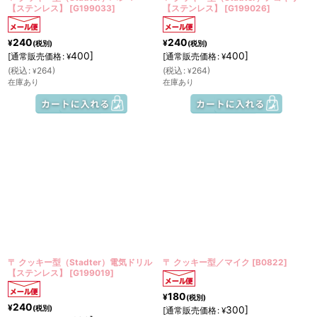
【ステンレス】
[
G199033
]
【ステンレス】
[
G199026
]
240
240
¥
¥
(税別)
(税別)
400
]
400
]
[
通常販売価格
:
[
通常販売価格
:
¥
¥
(
税込
:
264
)
(
税込
:
264
)
¥
¥
在庫あり
在庫あり
〒 クッキー型（Stadter）電気ドリル
〒 クッキー型／マイク
[
B0822
]
【ステンレス】
[
G199019
]
180
¥
(税別)
240
¥
(税別)
300
]
[
通常販売価格
:
¥