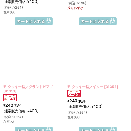
400
]
[
通常販売価格
:
¥
(
税込
:
198
)
¥
(
税込
:
264
)
¥
残りわずか
在庫あり
〒 クッキー型／グランドピアノ
〒 クッキー型／ギター
[
B1355
]
[
B1351
]
240
¥
(税別)
240
¥
(税別)
400
]
[
通常販売価格
:
¥
400
]
[
通常販売価格
:
¥
(
税込
:
264
)
¥
(
税込
:
264
)
¥
在庫あり
在庫あり