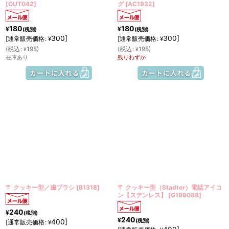
[
OUT042
]
グ
[
AC1932
]
180
180
¥
¥
(税別)
(税別)
300
]
300
]
[
通常販売価格
:
[
通常販売価格
:
¥
¥
(
税込
:
198
)
(
税込
:
198
)
¥
¥
在庫あり
残りわずか
〒 クッキー型／歯ブラシ
[
B1318
]
〒 クッキー型（Stadter）電話アイコ
ン【ステンレス】
[
G199088
]
240
¥
(税別)
240
¥
(税別)
400
]
[
通常販売価格
:
¥