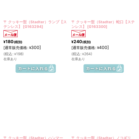
〒 クッキー型（Stadter）ランプ【ス
〒 クッキー型（Stadter）蛇口【ステ
テンレス】
[
G163294
]
ンレス】
[
G163300
]
180
240
¥
¥
(税別)
(税別)
300
]
400
]
[
通常販売価格
:
[
通常販売価格
:
¥
¥
(
税込
:
198
)
(
税込
:
264
)
¥
¥
在庫あり
在庫あり
〒 クッキー型（Stadter）ハンマー
〒 クッキー型（Stadter）ノコギリ