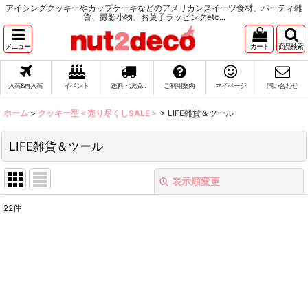
アイシングクッキーやカップケーキなどのアメリカンスイーツ食材、パーティ雑
貨、撮影小物、お菓子ラッピングetc...
メニュー
カート
商品検索
入荷&再入荷
イベント
送料・決済...
ご利用案内
マイページ
問い合わせ
ホーム
>
クッキー型＜売り尽くしSALE＞
>
LIFE雑貨＆ツール
LIFE雑貨＆ツール
表示順変更
閉じる
22
件
表示数
:
在庫あり
並び順
: