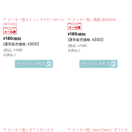
絞り込む
〒 クッキー型★ミニ／ラグビーボール
〒 クッキー型／風船
[
B0939
]
[
B1595
]
180
¥
(税別)
180
¥
(税別)
300
]
[
通常販売価格
:
¥
300
]
[
通常販売価格
:
¥
(
税込
:
198
)
¥
(
税込
:
198
)
¥
在庫あり
在庫あり
〒 クッキー型／ギフトボックス
〒 クッキー型（Ann Clark）ギフトタ